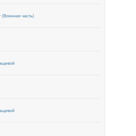
 (Военная часть)
льцевой
льцевой