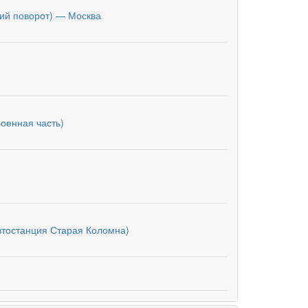
кий поворот) — Москва
Военная часть)
втостанция Старая Коломна)