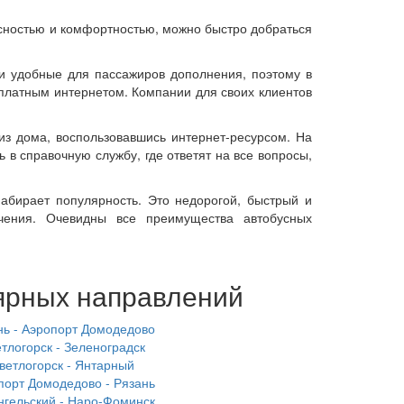
асностью и комфортностью, можно быстро добраться
ти удобные для пассажиров дополнения, поэтому в
сплатным интернетом. Компании для своих клиентов
из дома, воспользовавшись интернет-ресурсом. На
в справочную службу, где ответят на все вопросы,
абирает популярность. Это недорогой, быстрый и
чения. Очевидны все преимущества автобусных
ярных направлений
нь - Аэропорт Домодедово
тлогорск - Зеленоградск
ветлогорск - Янтарный
порт Домодедово - Рязань
нгельский - Наро-Фоминск