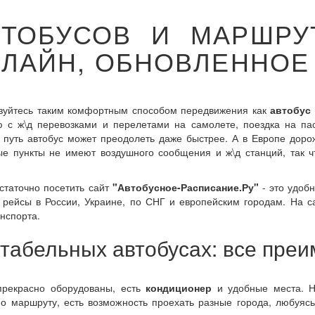
ВТОБУСОВ И МАРШРУ
ОНЛАЙН, ОБНОВЛЕННОЕ
льзуйтесь таким комфортным способом передвижения как
автобус
 с ж\д перевозками и перелетами на самолете, поездка на па
 путь автобус может преодолеть даже быстрее. А в Европе доро
е пункты не имеют воздушного сообщения и ж\д станций, так ч
статочно посетить сайт
"Автобусное-Расписание.Ру"
- это удоб
рейсы в России, Украине, по СНГ и европейским городам. На 
нспорта.
табельных автобусах: все преи
прекрасно оборудованы, есть
кондиционер
и удобные места. Н
по маршруту, есть возможность проехать разные города, любуя