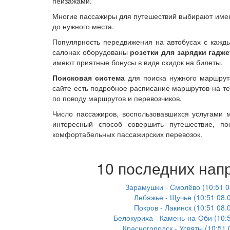
пейзажами.
Многие пассажиры для путешествий выбирают именн
до нужного места.
Популярность передвижения на автобусах с кажды
салонах оборудованы
розетки для зарядки гадж
имеют приятные бонусы в виде скидок на билеты.
Поисковая система
для поиска нужного маршрута
сайте есть подробное расписание маршрутов на те
по поводу маршрутов и перевозчиков.
Число пассажиров, воспользовавшихся услугами 
интересный способ совершить путешествие, п
комфортабельных пассажирских перевозок.
10 последних нап
Зарамушки - Смолёво (10:51 0
Лебяжье - Щучье (10:51 08.
Покров - Лакинск (10:51 08.
Белокуриха - Камень-на-Оби (10:5
Красногородск - Усвяты (10:51 