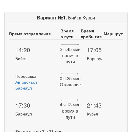
Вариант №1.
Бийск-Курья
Время
Время
Время отправления
Маршрут
в пути
прибытия
14:20
17:05
2 ч.45 мин
время в
Бийск
Барнаул
пути
Пересадка
0 ч.25 мин
Автовокзал
Ожидание
Барнаул
17:30
21:43
4 ч.13 мин
время в
Барнаул
Курья
пути
Время в пути 7 ч.23 мин